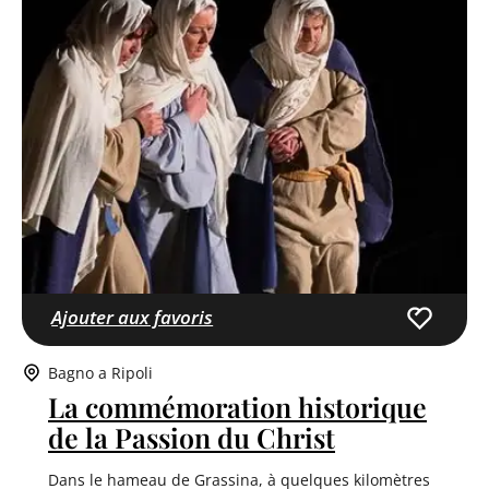
Ajouter aux favoris
Bagno a Ripoli
La commémoration historique
de la Passion du Christ
Dans le hameau de Grassina, à quelques kilomètres